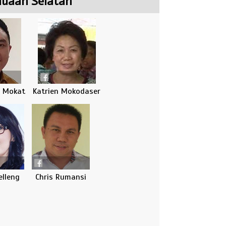
uluaan Selatan
v Mokat
Katrien Mokodaser
elleng
Chris Rumansi