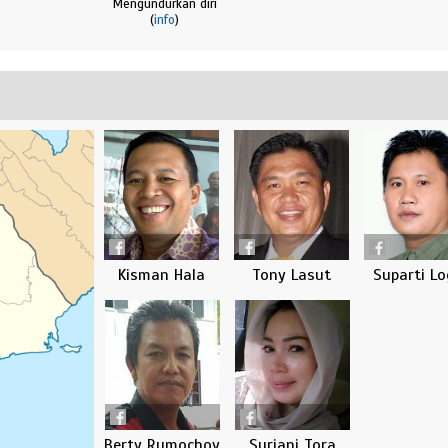
Mengundurkan diri
(
info
)
Kisman Hala
Tony Lasut
Suparti Lo
Berty Rumochoy
Suriani Tora