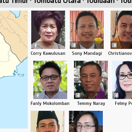
atu Timur · Tombatu Utara · Touluaan · To
Corry Kawulusan
Sony Mandagi
Christiano
Fanly Mokolomban
Temmy Naray
Felmy P