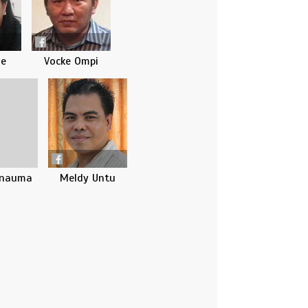
le
Vocke Ompi
anauma
Meldy Untu