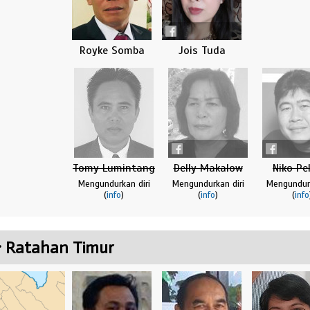
Royke Somba
Jois Tuda
Tomy Lumintang
Delly Makalow
Niko Pe
Mengundurkan diri
Mengundurkan diri
Mengundurk
(
info
)
(
info
)
(
info
· Ratahan Timur