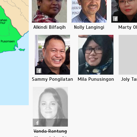
Alkindi Bilfaqih
Nolly Langingi
Marty O
Sammy Pongilatan
Mila Punusingon
Joly T
Vanda Rantung