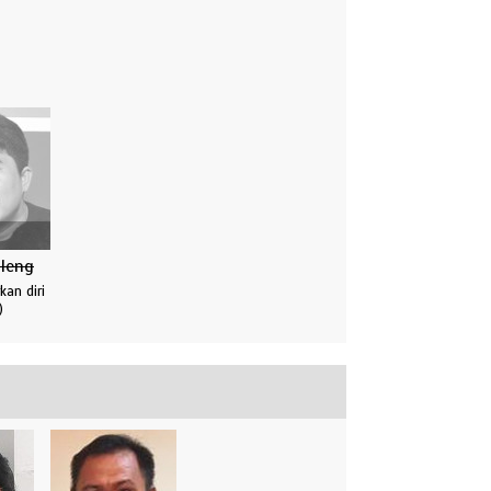
lleng
an diri
)